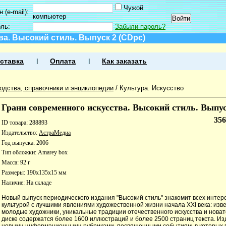
Чужой
 (e-mail):
компьютер
оль:
Забыли пароль?
а. Высокий стиль. Выпуск 2 (CDpc)
ставка
Оплата
Как заказать
одства, справочники и энциклопедии
/
Культура. Искусство
Грани современного искусства. Высокий стиль. Выпус
35
ID товара: 288893
Издательство:
АстраМедиа
Год выпуска: 2006
Тип обложки: Amarey box
Масса: 92 г
Размеры: 190x135x15 мм
Наличие:
На складе
Новый выпуск периодического издания "Высокий стиль" знакомит всех инте
культурой с лучшими явлениями художественной жизни начала ХХI века: изв
молодые художники, уникальные традиции отечественного искусства и новат
диске содержатся более 1600 иллюстраций и более 2500 страниц текста. И
новыми информационными рубриками, посвященными событиям, в которых 