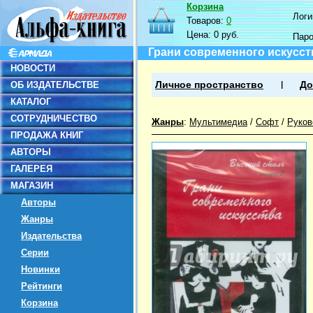
Корзина
Логин
Товаров:
0
Цена:
0 руб.
Пар
Грани современного искусств
НОВОСТИ
ОБ ИЗДАТЕЛЬСТВЕ
Личное пространство
До
КАТАЛОГ
СОТРУДНИЧЕСТВО
Жанры
:
Мультимедиа
/
Софт
/
Руков
ПРОДАЖА КНИГ
АВТОРЫ
ГАЛЕРЕЯ
МАГАЗИН
Авторы
Жанры
Издательства
Серии
Новинки
Рейтинги
Корзина