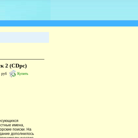
к 2 (CDpc)
6
руб
Купить
ресующихся
естные имена,
орские поиски. На
здание дополнилось
принимали участие