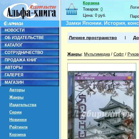
Корзина
Логин
Товаров:
0
Цена:
0 руб.
Пар
Замки Японии. История, конс
НОВОСТИ
ОБ ИЗДАТЕЛЬСТВЕ
Личное пространство
До
КАТАЛОГ
СОТРУДНИЧЕСТВО
Жанры
:
Мультимедиа
/
Софт
/
Руков
ПРОДАЖА КНИГ
АВТОРЫ
ГАЛЕРЕЯ
МАГАЗИН
Авторы
Жанры
Издательства
Серии
Новинки
Рейтинги
Корзина