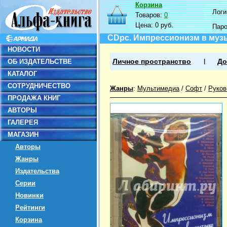
Корзина
Логин
Товаров:
0
Цена:
0 руб.
Пар
CDpc. Импрессионизм в муз
НОВОСТИ
ОБ ИЗДАТЕЛЬСТВЕ
Личное пространство
До
КАТАЛОГ
СОТРУДНИЧЕСТВО
Жанры
:
Мультимедиа
/
Софт
/
Руков
ПРОДАЖА КНИГ
АВТОРЫ
ГАЛЕРЕЯ
МАГАЗИН
Авторы
Жанры
Издательства
Серии
Новинки
Рейтинги
Корзина