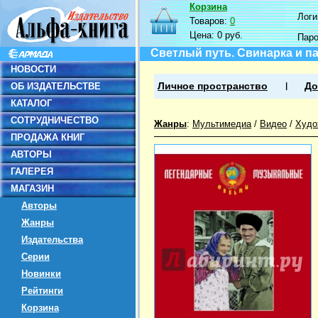
Корзина
Логин
Товаров:
0
Цена:
0 руб.
Пар
Светлый путь. Свинарка и па
НОВОСТИ
ОБ ИЗДАТЕЛЬСТВЕ
Личное пространство
До
КАТАЛОГ
СОТРУДНИЧЕСТВО
Жанры
:
Мультимедиа
/
Видео
/
Худо
ПРОДАЖА КНИГ
АВТОРЫ
ГАЛЕРЕЯ
МАГАЗИН
Авторы
Жанры
Издательства
Серии
Новинки
Рейтинги
Корзина