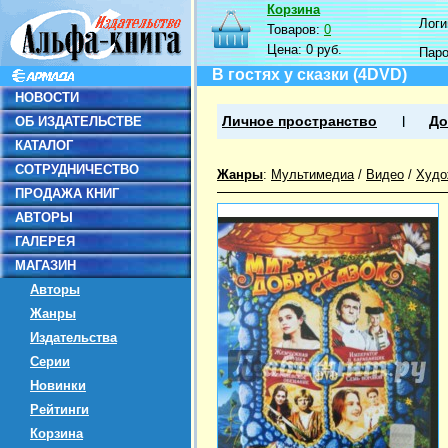
Корзина
Логин
Товаров:
0
Цена:
0 руб.
Пар
В гостях у сказки (4DVD)
НОВОСТИ
ОБ ИЗДАТЕЛЬСТВЕ
Личное пространство
До
КАТАЛОГ
СОТРУДНИЧЕСТВО
Жанры
:
Мультимедиа
/
Видео
/
Худо
ПРОДАЖА КНИГ
АВТОРЫ
ГАЛЕРЕЯ
МАГАЗИН
Авторы
Жанры
Издательства
Серии
Новинки
Рейтинги
Корзина