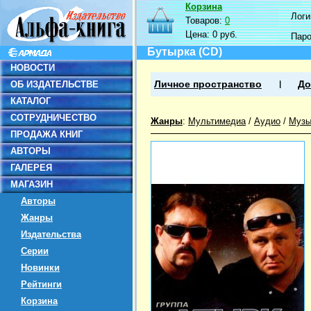
Корзина
Логин
Товаров:
0
Цена:
0 руб.
Пар
Бутырка (CD)
НОВОСТИ
ОБ ИЗДАТЕЛЬСТВЕ
Личное пространство
До
КАТАЛОГ
СОТРУДНИЧЕСТВО
Жанры
:
Мультимедиа
/
Аудио
/
Музы
ПРОДАЖА КНИГ
АВТОРЫ
ГАЛЕРЕЯ
МАГАЗИН
Авторы
Жанры
Издательства
Серии
Новинки
Рейтинги
Корзина