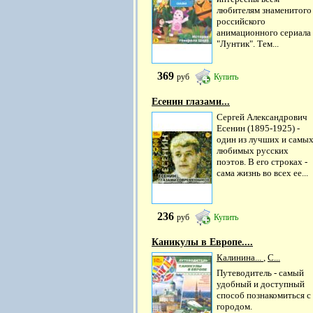
любителям знаменитого
российского
анимационного сериала
"Лунтик". Тем...
369
руб
Купить
Есенин глазами...
Сергей Александрович
Есенин (1895-1925) -
один из лучших и самы
любимых русских
поэтов. В его строках -
сама жизнь во всех ее...
236
руб
Купить
Каникулы в Европе....
Калинина...
,
С...
Путеводитель - самый
удобный и доступный
способ познакомиться с
городом.