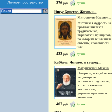
Личное пространство
376
руб
Купить
Поиск
Иисус Христос. Жизнь и...
Митрополит Иларион...
Житейская мудрость на
протяжении веков
трудилась над
выработкой принципов,
по которым те или иные
объекты, способности
или...
433
руб
Купить
Каббала. Человек и творец...
Матушевский Максим
Наверное, каждый из на
неоднократно
испытывал ощущение,
что есть какая-то
высшая сила,
управляющая нами и
внешними...
467
руб
Купить