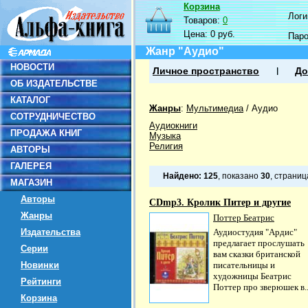
Корзина
Логин
Товаров:
0
Цена:
0 руб.
Пар
Жанр "Аудио"
НОВОСТИ
Личное пространство
До
ОБ ИЗДАТЕЛЬСТВЕ
КАТАЛОГ
Жанры
:
Мультимедиа
/
Аудио
СОТРУДНИЧЕСТВО
Аудиокниги
ПРОДАЖА КНИГ
Музыка
Религия
АВТОРЫ
ГАЛЕРЕЯ
Найдено:
125
, показано
30
, страни
МАГАЗИН
Авторы
CDmp3. Кролик Питер и другие
Жанры
Поттер Беатрис
Издательства
Аудиостудия "Ардис"
предлагает прослушать
Серии
вам сказки британской
Новинки
писательницы и
художницы Беатрис
Рейтинги
Поттер про зверюшек в..
Корзина