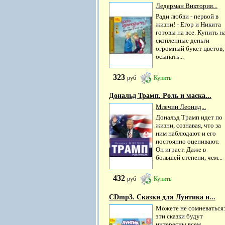
Ледерман Виктория...
Ради любви - первой в
жизни! - Егор и Никита
готовы на все. Купить н
скопленные деньги
огромный букет цветов,
осыпать...
323
руб
Купить
Дональд Трамп. Роль и маска...
Млечин Леонид...
Дональд Трамп идет по
жизни, сознавая, что за
ним наблюдают и его
постоянно оценивают.
Он играет. Даже в
большей степени, чем...
432
руб
Купить
СDmp3. Сказки для Лунтика и...
Можете не сомневаться
эти сказки будут
интересны всем