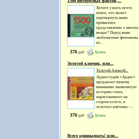
1500 интересных фактов,...
Хотите узнать нечто
новое, что может
перевернуть ваше
привычное
представление о многих
вещах? Перед вами
любопытные феномены
из...
376
руб
Купить
Золотой ключик, или...
Толстой Алексей...
Аудиостудия «Ардис»
предлагает вашему
вниманию знаменитую
историю очага,
нарисованного на
старом холсте, и
золотого ключика –...
376
руб
Купить
Всего одиннадцать! или...