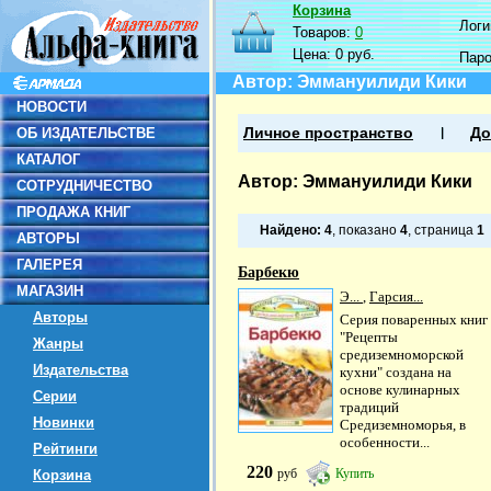
Корзина
Логин
Товаров:
0
Цена:
0 руб.
Пар
Автор: Эммануилиди Кики
НОВОСТИ
ОБ ИЗДАТЕЛЬСТВЕ
Личное пространство
До
КАТАЛОГ
Автор: Эммануилиди Кики
СОТРУДНИЧЕСТВО
ПРОДАЖА КНИГ
Найдено:
4
, показано
4
, страница
1
АВТОРЫ
ГАЛЕРЕЯ
Барбекю
МАГАЗИН
Э...
,
Гарсия...
Авторы
Серия поваренных книг
"Рецепты
Жанры
средиземноморской
Издательства
кухни" создана на
основе кулинарных
Серии
традиций
Новинки
Средиземноморья, в
особенности...
Рейтинги
220
руб
Купить
Корзина