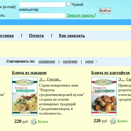
Чужой
 (e-mail):
компьютер
оль:
Забыли пароль?
ставка
Оплата
Как заказать
Сортировать по:
названию
|
наличию
|
цене
↑
Блюда из макарон
Блюда из картофеля
Э...
,
Гарсия...
Э...
,
Га
Серия поваренных книг
Привод
"Рецепты
рецепты
ни"
средиземноморской кухни"
относя
создана на основе
средиз
кулинарных традиций
Средиземноморья, в
особенности...
220
220
руб
Купить
руб
Купить