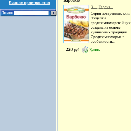
Барбекю
Личное пространство
Э...
,
Гарсия...
Поиск
Серия поваренных книг
"Рецепты
средиземноморской кух
создана на основе
кулинарных традиций
Средиземноморья, в
особенности...
220
руб
Купить