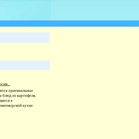
рсия...
ятся оригинальные
 блюд из картофеля,
щиеся к
емноморской кухне.