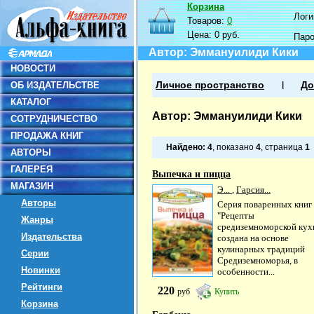
Корзина
Логин
Товаров:
0
Цена:
0 руб.
Пар
Автор: Эммануилиди Кики
НОВОСТИ
ОБ ИЗДАТЕЛЬСТВЕ
Личное пространство
До
КАТАЛОГ
Автор: Эммануилиди Кики
СОТРУДНИЧЕСТВО
ПРОДАЖА КНИГ
Найдено:
4
, показано
4
, страница
1
АВТОРЫ
ГАЛЕРЕЯ
Выпечка и пицца
МАГАЗИН
Э...
,
Гарсия...
Авторы
Серия поваренных книг
"Рецепты
Жанры
средиземноморской кух
Издательства
создана на основе
кулинарных традиций
Серии
Средиземноморья, в
Новинки
особенности...
Рейтинги
220
руб
Купить
Корзина