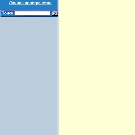
Личное пространство
Поиск