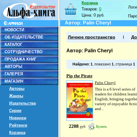
Корзина
Логин
Товаров:
0
Цена:
0 руб.
Пар
Автор: Palin Cheryl
НОВОСТИ
ОБ ИЗДАТЕЛЬСТВЕ
Личное пространство
До
КАТАЛОГ
Автор: Palin Cheryl
СОТРУДНИЧЕСТВО
ПРОДАЖА КНИГ
Найдено:
1
, показано
1
, страница
1
АВТОРЫ
ГАЛЕРЕЯ
Pip the Pirate
МАГАЗИН
Palin Cheryl
Авторы
This is a 6 level series of
readers for children learn
Жанры
English, bringing togethe
Издательства
variety of enjoyable ficti
and...
Серии
Новинки
Рейтинги
2208
руб
Купить
Корзина