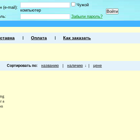
Чужой
 (e-mail):
компьютер
оль:
Забыли пароль?
ставка
Оплата
Как заказать
Сортировать по:
названию
|
наличию
↓
|
цене
ing
r a
on