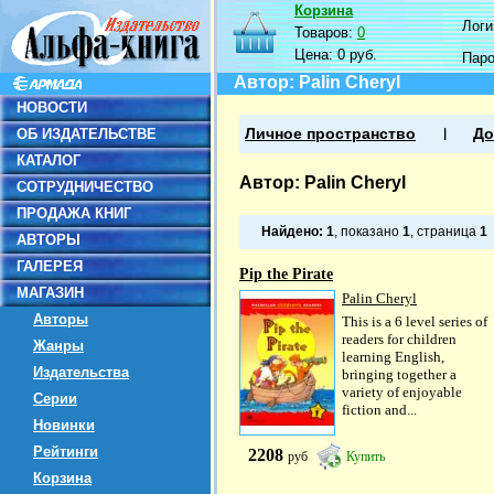
Корзина
Логин
Товаров:
0
Цена:
0 руб.
Пар
Автор: Palin Cheryl
НОВОСТИ
ОБ ИЗДАТЕЛЬСТВЕ
Личное пространство
До
КАТАЛОГ
Автор: Palin Cheryl
СОТРУДНИЧЕСТВО
ПРОДАЖА КНИГ
Найдено:
1
, показано
1
, страница
1
АВТОРЫ
ГАЛЕРЕЯ
Pip the Pirate
МАГАЗИН
Palin Cheryl
Авторы
This is a 6 level series of
readers for children
Жанры
learning English,
Издательства
bringing together a
variety of enjoyable
Серии
fiction and...
Новинки
Рейтинги
2208
руб
Купить
Корзина