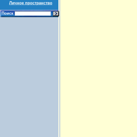
Личное пространство
Поиск