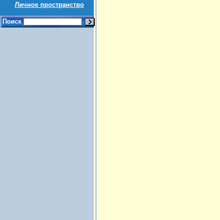
Личное пространство
Поиск