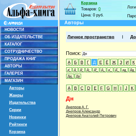
Корзина
Логин
Товаров:
0
Цена:
0 руб.
Пар
Авторы
НОВОСТИ
ОБ ИЗДАТЕЛЬСТВЕ
Личное пространство
До
КАТАЛОГ
СОТРУДНИЧЕСТВО
Поиск:
ПРОДАЖА КНИГ
А
Б
В
Г
Д
Е
Ё
Ж
З
И
К
АВТОРЫ
д'
Д
Д'
Д-
Д"
Д.
д`
Д`
да
Да
ГАЛЕРЕЯ
Дю
Дя
МАГАЗИН
Авторы
A
B
C
D
E
F
G
H
I
J
K
Жанры
Дн
Издательства
Днепров А. Г.
Серии
Днепров Александр
Днепров Анатолий Петрович
Новинки
Рейтинги
Корзина