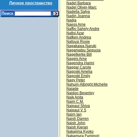
Личное пространство
Nadel Barbara
Nadel Oliver-Marc
Nadella Satya
Поиск
Nadin Joanna
Nadja
Naess Arne
Naffis-Sahely Andre
Nafisi Azar
Nafken Andrea
Nafousi Roxie
Nagakawa Naruki
Nagamatsu Sequoia
Nagelkerke Bill
Nagels Arne
Nagendra Harini
Naggar Carole
Nagoski Amelia
Nagoski Emily
Nagy Peter
Nahum-Albright Michelle
Naiade
Naidoo Beverley
Naik Anita
Naim C.M.
Naipaul Shiva
Naipaul V S
Nairn Ian
Naish Darren
Naish John
Naish Kieran
Nakajima Kyoko
Nakamura Fuminori