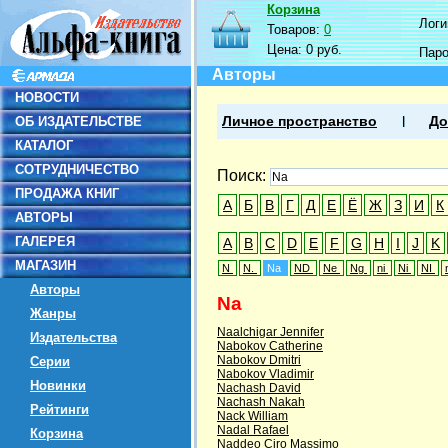
Корзина
Логин
Товаров:
0
Цена:
0 руб.
Пар
Авторы
НОВОСТИ
ОБ ИЗДАТЕЛЬСТВЕ
Личное пространство
До
КАТАЛОГ
СОТРУДНИЧЕСТВО
Поиск:
ПРОДАЖА КНИГ
А
Б
В
Г
Д
Е
Ё
Ж
З
И
К
АВТОРЫ
ГАЛЕРЕЯ
A
B
C
D
E
F
G
H
I
J
K
МАГАЗИН
N
N.
Na
ND
Ne
Ng
ni
Ni
NI
Авторы
Na
Жанры
Naalchigar Jennifer
Издательства
Nabokov Catherine
Nabokov Dmitri
Серии
Nabokov Vladimir
Новинки
Nachash David
Nachash Nakah
Рейтинги
Nack William
Nadal Rafael
Корзина
Naddeo Ciro Massimo