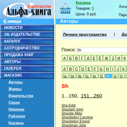
Корзина
Логин
Товаров:
0
Цена:
0 руб.
Пар
Авторы
НОВОСТИ
ОБ ИЗДАТЕЛЬСТВЕ
Личное пространство
До
КАТАЛОГ
СОТРУДНИЧЕСТВО
Поиск:
ПРОДАЖА КНИГ
А
Б
В
Г
Д
Е
Ё
Ж
З
И
К
АВТОРЫ
ГАЛЕРЕЯ
A
B
C
D
E
F
G
H
I
J
K
МАГАЗИН
Sa
SA
Sb
Sc
Se
Sf
Sh
Si
Sj
Авторы
Sh
Жанры
1...150,
151...260
Издательства
Серии
Sha Eddi
Новинки
Shackell John
Shackle Mike
Рейтинги
Shackleton Caroline
Shackleton Ernest
Корзина
Shackman Julie