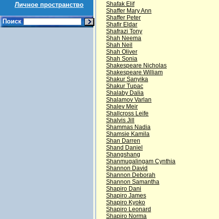
Shafak Elif
Личное пространство
Shaffer Mary Ann
Shaffer Peter
Поиск
Shafir Eldar
Shafrazi Tony
Shah Neema
Shah Neil
Shah Oliver
Shah Sonia
Shakespeare Nicholas
Shakespeare William
Shakur Sanyika
Shakur Tupac
Shalaby Dalia
Shalamov Varlan
Shalev Meir
Shallcross Leife
Shalvis Jill
Shammas Nadia
Shamsie Kamila
Shan Darren
Shand Daniel
Shangshang
Shanmugalingam Cynthia
Shannon David
Shannon Deborah
Shannon Samantha
Shapiro Dani
Shapiro James
Shapiro Kyoko
Shapiro Leonard
Shapiro Norma