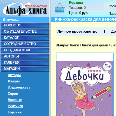
Корзина
Логин
Товаров:
0
Цена:
0 руб.
Пар
Книжка-раскраска для девоч
НОВОСТИ
ОБ ИЗДАТЕЛЬСТВЕ
Личное пространство
До
КАТАЛОГ
СОТРУДНИЧЕСТВО
Жанры
:
Книги
/
Книги для детей
/
Де
ПРОДАЖА КНИГ
АВТОРЫ
ГАЛЕРЕЯ
МАГАЗИН
Авторы
Жанры
Издательства
Серии
Новинки
Рейтинги
Корзина