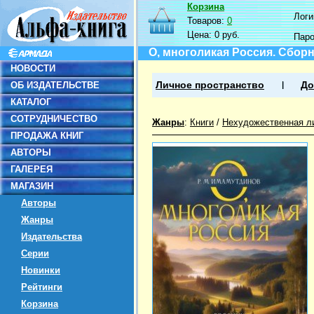
Корзина
Логин
Товаров:
0
Цена:
0 руб.
Пар
О, многоликая Россия. Сбор
НОВОСТИ
ОБ ИЗДАТЕЛЬСТВЕ
Личное пространство
До
КАТАЛОГ
СОТРУДНИЧЕСТВО
Жанры
:
Книги
/
Нехудожественная л
ПРОДАЖА КНИГ
АВТОРЫ
ГАЛЕРЕЯ
МАГАЗИН
Авторы
Жанры
Издательства
Серии
Новинки
Рейтинги
Корзина