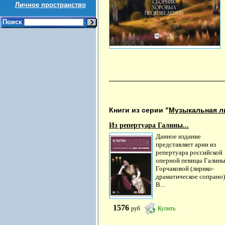
Личное пространство
Поиск
Книги из серии "
Музыкальная л
Из репертуара Галины...
Данное издание
представляет арии из
репертуара российской
оперной певицы Галин
Горчаковой (лирико-
драматическое сопрано)
В...
1576
руб
Купить