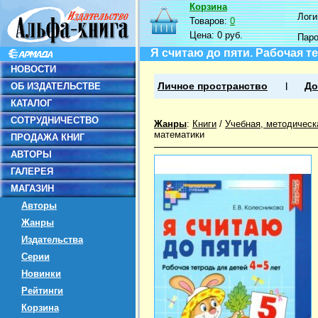
Корзина
Логин
Товаров:
0
Цена:
0 руб.
Пар
Я считаю до пяти. Рабочая те
НОВОСТИ
ОБ ИЗДАТЕЛЬСТВЕ
Личное пространство
До
КАТАЛОГ
СОТРУДНИЧЕСТВО
Жанры
:
Книги
/
Учебная, методическ
математики
ПРОДАЖА КНИГ
АВТОРЫ
ГАЛЕРЕЯ
МАГАЗИН
Авторы
Жанры
Издательства
Серии
Новинки
Рейтинги
Корзина