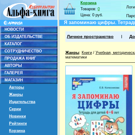
Корзина
Логин
Товаров:
0
Цена:
0 руб.
Пар
Я запоминаю цифры. Тетрадь
НОВОСТИ
ОБ ИЗДАТЕЛЬСТВЕ
Личное пространство
До
КАТАЛОГ
СОТРУДНИЧЕСТВО
Жанры
:
Книги
/
Учебная, методическ
математики
ПРОДАЖА КНИГ
АВТОРЫ
ГАЛЕРЕЯ
МАГАЗИН
Авторы
Жанры
Издательства
Серии
Новинки
Рейтинги
Корзина