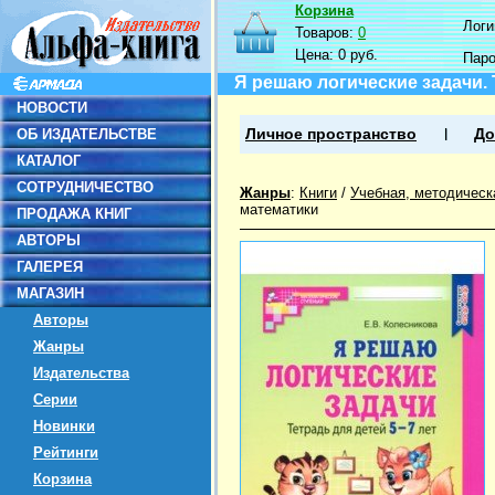
Корзина
Логин
Товаров:
0
Цена:
0 руб.
Пар
Я решаю логические задачи. 
НОВОСТИ
ОБ ИЗДАТЕЛЬСТВЕ
Личное пространство
До
КАТАЛОГ
СОТРУДНИЧЕСТВО
Жанры
:
Книги
/
Учебная, методическ
математики
ПРОДАЖА КНИГ
АВТОРЫ
ГАЛЕРЕЯ
МАГАЗИН
Авторы
Жанры
Издательства
Серии
Новинки
Рейтинги
Корзина