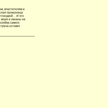
ым, властителям и
сная проказница
натоходкой… И что
 моря и океаны на
хозяйка самого
стреча оставит