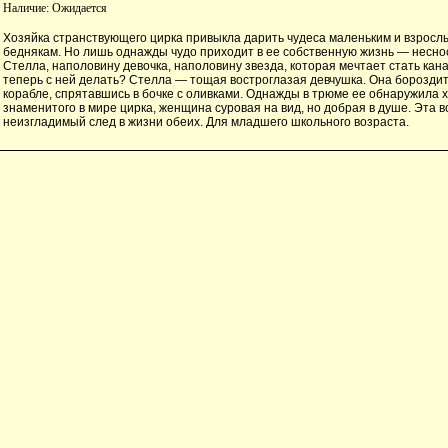
Наличие:
Ожидается
Хозяйка странствующего цирка привыкла дарить чудеса маленьким и взросл
беднякам. Но лишь однажды чудо приходит в ее собственную жизнь — несно
Стелла, наполовину девочка, наполовину звезда, которая мечтает стать ка
теперь с ней делать? Стелла — тощая востроглазая девчушка. Она бороздит
корабле, спрятавшись в бочке с оливками. Однажды в трюме ее обнаружила 
знаменитого в мире цирка, женщина суровая на вид, но добрая в душе. Эта в
неизгладимый след в жизни обеих. Для младшего школьного возраста.