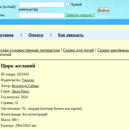
Чужой
 (e-mail):
компьютер
оль:
Забыли пароль?
ставка
Оплата
Как заказать
тская художественная литература
/
Сказки для детей
/
Сказки зарубежны
ателей
Цирк желаний
ID товара: 1021943
Издательство:
Городец
Автор:
Коллоредо Сабина
Серия:
Ласка Пресс
Год выпуска: 2024
Страниц: 32
Тип обложки: 7Б - твердая (плотная бумага или картон)
Иллюстрации: Без иллюстраций
Масса: 380 г
Размеры: 290x220x5 мм