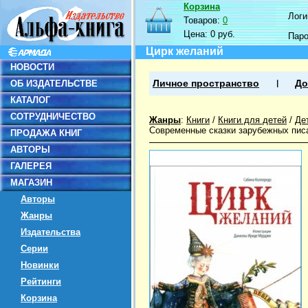
Корзина
Логин
Товаров:
0
Цена:
0 руб.
Пар
Цирк желаний
НОВОСТИ
ОБ ИЗДАТЕЛЬСТВЕ
Личное пространство
До
КАТАЛОГ
СОТРУДНИЧЕСТВО
Жанры
:
Книги
/
Книги для детей
/
Де
Современные сказки зарубежных пис
ПРОДАЖА КНИГ
АВТОРЫ
ГАЛЕРЕЯ
МАГАЗИН
Авторы
Жанры
Издательства
Серии
Новинки
Рейтинги
Корзина