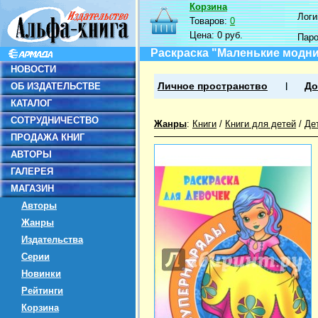
Корзина
Логин
Товаров:
0
Цена:
0 руб.
Пар
Раскраска "Маленькие модн
НОВОСТИ
ОБ ИЗДАТЕЛЬСТВЕ
Личное пространство
До
КАТАЛОГ
СОТРУДНИЧЕСТВО
Жанры
:
Книги
/
Книги для детей
/
Де
ПРОДАЖА КНИГ
АВТОРЫ
ГАЛЕРЕЯ
МАГАЗИН
Авторы
Жанры
Издательства
Серии
Новинки
Рейтинги
Корзина