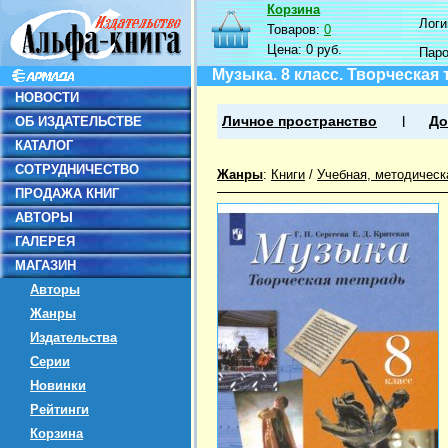
Корзина
Логин
Товаров:
0
Цена:
0 руб.
Пар
Музыка. 8 класс. Творческая
НОВОСТИ
ОБ ИЗДАТЕЛЬСТВЕ
Личное пространство
До
КАТАЛОГ
СОТРУДНИЧЕСТВО
Жанры
:
Книги
/
Учебная, методическ
ПРОДАЖА КНИГ
АВТОРЫ
ГАЛЕРЕЯ
МАГАЗИН
Авторы
Жанры
Издательства
Серии
Новинки
Рейтинги
Корзина