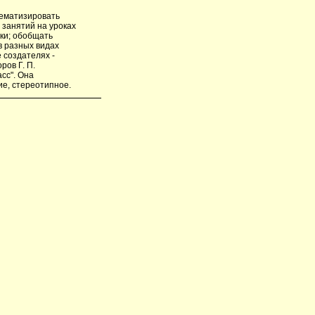
тематизировать
 занятий на уроках
ки; обобщать
в разных видах
 создателях -
ров Г. П.
асс". Она
ие, стереотипное.