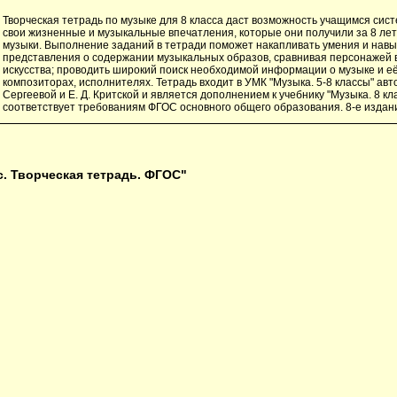
Творческая тетрадь по музыке для 8 класса даст возможность учащимся сис
свои жизненные и музыкальные впечатления, которые они получили за 8 лет
музыки. Выполнение заданий в тетради поможет накапливать умения и навы
представления о содержании музыкальных образов, сравнивая персонажей 
искусства; проводить широкий поиск необходимой информации о музыке и её
композиторах, исполнителях. Тетрадь входит в УМК "Музыка. 5-8 классы" авто
Сергеевой и Е. Д. Критской и является дополнением к учебнику "Музыка. 8 кл
соответствует требованиям ФГОС основного общего образования. 8-е издан
с. Творческая тетрадь. ФГОС"