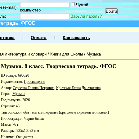
Чужой
 (e-mail):
компьютер
оль:
Забыли пароль?
 тетрадь. ФГОС
ставка
Оплата
Как заказать
ая литература и словари
/
Книги для школы
/
Музыка
Музыка. 8 класс. Творческая тетрадь. ФГОС
ID товара: 696320
Издательство:
Просвещение
Автор:
Сергеева Галина Петровна
,
Критская Елена Дмитриевна
Серия:
Музыка
Год выпуска: 2026
Страниц: 48
Тип обложки: обл - мягкий переплет (крепление скрепкой или клеем)
Иллюстрации: Черно-белые
Масса: 76 г
Размеры: 235x165x3 мм
Наличие:
Ожидается