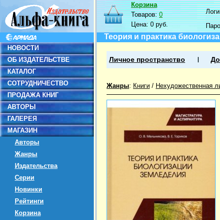
Корзина
Логин
Товаров:
0
Цена:
0 руб.
Пар
Теория и практика биологиз
НОВОСТИ
ОБ ИЗДАТЕЛЬСТВЕ
Личное пространство
До
КАТАЛОГ
СОТРУДНИЧЕСТВО
Жанры
:
Книги
/
Нехудожественная л
ПРОДАЖА КНИГ
АВТОРЫ
ГАЛЕРЕЯ
МАГАЗИН
Авторы
Жанры
Издательства
Серии
Новинки
Рейтинги
Корзина