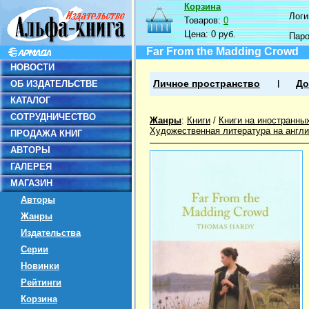
Корзина
Логин
Товаров:
0
Цена:
0 руб.
Пар
Far From the Madding Crowd
НОВОСТИ
ОБ ИЗДАТЕЛЬСТВЕ
Личное пространство
До
КАТАЛОГ
СОТРУДНИЧЕСТВО
Жанры
:
Книги
/
Книги на иностранны
Художественная литература на англ
ПРОДАЖА КНИГ
АВТОРЫ
ГАЛЕРЕЯ
МАГАЗИН
Авторы
Жанры
Издательства
Серии
Новинки
Рейтинги
Корзина