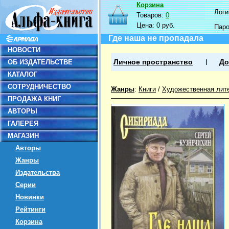
Корзина
Логин
Товаров:
0
Цена:
0 руб.
Пар
Где наша не пропадала
НОВОСТИ
ОБ ИЗДАТЕЛЬСТВЕ
Личное пространство
До
КАТАЛОГ
СОТРУДНИЧЕСТВО
Жанры
:
Книги
/
Художественная лит
ПРОДАЖА КНИГ
АВТОРЫ
ГАЛЕРЕЯ
МАГАЗИН
Авторы
Жанры
Издательства
Серии
Новинки
Рейтинги
Корзина