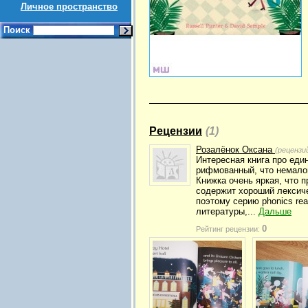
Личное пространство
Поиск
Рецензии
(1)
Розалёнок Оксана
(рецензи
Интересная книга про един
рифмованный, что немалов
Книжка очень яркая, что п
содержит хороший лексичес
поэтому серию phonics re
литературы,...
Дальше
0
Рейтинг рецензии: