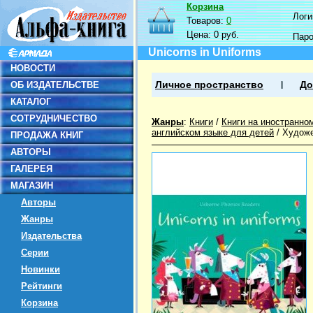
Корзина
Логин
Товаров:
0
Цена:
0 руб.
Пар
Unicorns in Uniforms
НОВОСТИ
ОБ ИЗДАТЕЛЬСТВЕ
Личное пространство
До
КАТАЛОГ
СОТРУДНИЧЕСТВО
Жанры
:
Книги
/
Книги на иностранно
английском языке для детей
/
Художе
ПРОДАЖА КНИГ
АВТОРЫ
ГАЛЕРЕЯ
МАГАЗИН
Авторы
Жанры
Издательства
Серии
Новинки
Рейтинги
Корзина