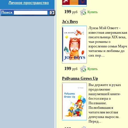
Личное пространство
199
руб
Купить
Поиск
Jo's Boys
Луиза Мэй Олкотт -
известная американская
писательница XIX века,
чьи романы о
взрослении семьи Марч
читаемы и любимы до
сих пор....
199
руб
Купить
Pollyanna Grows Up
Вы держите в руках
продолжение
нашумевшей книги-
бестселлера о
Поллианне.
Полюбившаяся
читателям весёлая
девчушка выросла.
Перед...