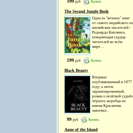
199
руб
Купить
The Second Jungle Book
Одна из "вечных" книг
от самого индийского из
английских писателей -
Редъярда Киплинга,
покоряющая сердца
читателей во всём
мире....
199
руб
Купить
Black Beauty
Впервые
опубликованный в 1877
году, а затем
экранизированный,
роман о нелёгкой судьбе
чёрного жеребца по
имени Красавчик
завоевал...
99
руб
Купить
Anne of the Island