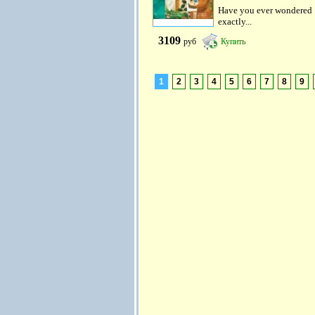
Have you ever wondered
exactly...
3109
руб
Купить
1
2
3
4
5
6
7
8
9