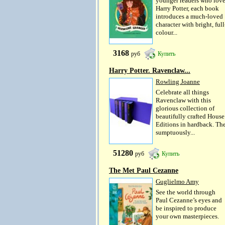
younger readers who lov
Harry Potter, each book
introduces a much-loved
character with bright, full
colour...
3168
руб
Купить
Harry Potter. Ravenclaw...
Rowling Joanne
Celebrate all things
Ravenclaw with this
glorious collection of
beautifully crafted House
Editions in hardback. Th
sumptuously...
51280
руб
Купить
The Met Paul Cezanne
Guglielmo Amy
See the world through
Paul Cezanne’s eyes and
be inspired to produce
your own masterpieces.