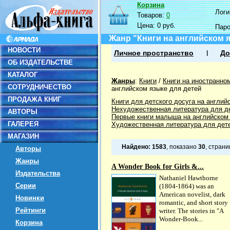
Корзина
Логин
Товаров:
0
Цена:
0 руб.
Пар
Жанр "Книги на английском я
НОВОСТИ
Личное пространство
До
ОБ ИЗДАТЕЛЬСТВЕ
КАТАЛОГ
Жанры
:
Книги
/
Книги на иностранно
СОТРУДНИЧЕСТВО
английском языке для детей
ПРОДАЖА КНИГ
Книги для детского досуга на англий
Нехудожественная литература для де
АВТОРЫ
Первые книги малыша на английском
ГАЛЕРЕЯ
Художественная литература для дет
МАГАЗИН
Найдено:
1583
, показано
30
, стран
Авторы
Жанры
A Wonder Book for Girls &...
Издательства
Nathaniel Hawthorne
Серии
(1804-1864) was an
American novelist, dark
Новинки
romantic, and short story
Рейтинги
writer. The stories in "A
Wonder-Book...
Корзина