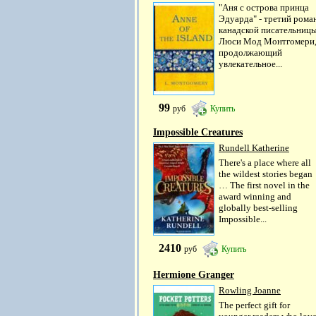
"Аня с острова принца
Эдуарда" - третий рома
канадской писательниц
Люси Мод Монтгомери
продолжающий
увлекательное...
99
руб
Купить
Impossible Creatures
Rundell Katherine
There's a place where all
the wildest stories began
… The first novel in the
award winning and
globally best-selling
Impossible...
2410
руб
Купить
Hermione Granger
Rowling Joanne
The perfect gift for