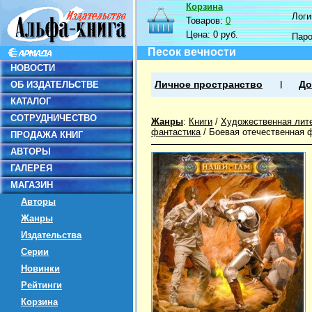
Корзина
Логин
Товаров:
0
Цена:
0 руб.
Пар
Песок вечности
НОВОСТИ
ОБ ИЗДАТЕЛЬСТВЕ
Личное пространство
До
КАТАЛОГ
СОТРУДНИЧЕСТВО
Жанры
:
Книги
/
Художественная лит
фантастика
/
Боевая отечественная 
ПРОДАЖА КНИГ
АВТОРЫ
ГАЛЕРЕЯ
МАГАЗИН
Авторы
Жанры
Издательства
Серии
Новинки
Рейтинги
Корзина