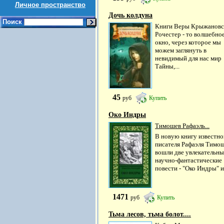
Личное пространство
Дочь колдуна
Поиск
Книги Веры Крыжановс
Рочестер - то волшебно
окно, через которое мы
можем заглянуть в
невидимый для нас мир
Тайны,...
45
руб
Купить
Око Индры
Тимошев Рафаэль...
В новую книгу известно
писателя Рафаэля Тимо
вошли две увлекательны
научно-фантастические
повести - "Око Индры" и.
1471
руб
Купить
Тьма лесов, тьма болот....