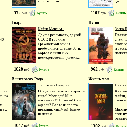
собственный...
здесь...
572
1107
руб
Купить
руб
Купить
Гидра
Нунин
Кабир Максим...
Заспа 
Другая реальность, другой
Прошло
043
СССР. В горниле
с тех п
Гражданской войны
стало к
пробудились Старые Боги.
и рассе
Борьба с ними и их
планетах
последователями унесла...
1828
962
руб
Купить
руб
Купить
В интересах Рода
Жизнь моя
Листратов Валерий
Пинкан
вший
Очнулся молодым и в другом
Книга-
хаила
мире? Молодец! Мир
любви, 
магический? Повезло! Сам
свою ж
х.
одарен? Да это ж просто
ь...
праздник какой-то! Только
Маргар
памяти о...
свой пу
реализо
1047
1302
руб
Купить
руб
Купить