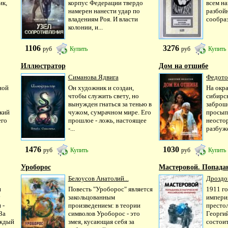
ик,
корпус Федерации твердо
всем н
намерен нанести удар по
разбой
владениям Роя. И власти
сообраз
колонии, и...
1106
3276
руб
Купить
руб
Купить
Иллюстратор
Дом на отшибе
Симанова Ядвига
Федото
ной
Он художник и создан,
На окр
чтобы служить свету, но
сибирск
вынужден гнаться за тенью в
заброш
ский
чужом, сумрачном мире. Его
просып
его
прошлое - ложь, настоящее
неосто
-...
разбуже
1476
1030
руб
Купить
руб
Купить
Уроборос
Мастеровой. Попадан
Белоусов Анатолий...
Дроздов
и
Повесть "Уроборос" является
1911 го
у
закольцованным
империя
 -
произведением: в теории
престол
За
символов Уроборос - это
Георгий
аждый
змея, кусающая себя за
состоит