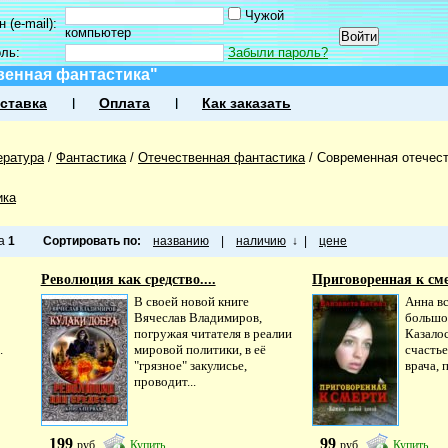
Чужой
 (e-mail):
компьютер
оль:
Забыли пароль?
венная фантастика"
ставка
Оплата
Как заказать
ература
/
Фантастика
/
Отечественная фантастика
/
Современная отечес
ика
ца
1
Сортировать по:
названию
|
наличию
↓
|
цене
Революция как средство....
Приговоренная к сме
В своей новой книге
Анна вс
Вячеслав Владимиров,
большо
погружая читателя в реалии
Казалос
.
мировой политики, в её
счастье
"грязное" закулисье,
врача, 
проводит...
199
99
руб
Купить
руб
Купить