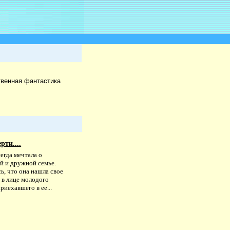
твенная фантастика
рти....
егда мечтала о
й и дружной семье.
ь, что она нашла свое
 в лице молодого
приехавшего в ее...