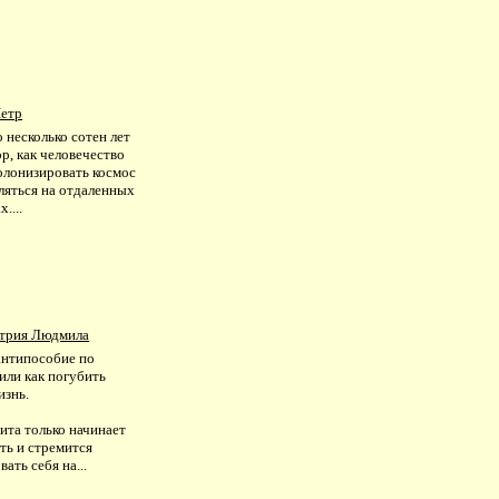
Петр
 несколько сотен лет
ор, как человечество
олонизировать космос
ляться на отдаленных
....
трия Людмила
антипособие по
или как погубить
изнь.
ита только начинает
ть и стремится
вать себя на...