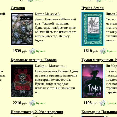
Сахаляр
Чужая Земля
кой-
Китов Максим Е.
Дивов 
е
Денис Николаев - 40-летний
Скольк
врач "скорой" помощи.
мечтал
Однажды, ноябрьским днём
планету
обычный вызов изменит его
похожу
жизнь навсегда. Денису
свершил
будет...
копия...
1539
1618
руб
Купить
руб
Купить
Кровавые легенды. Европа
Туман между нами. 
Кабир...
,
Матюхин...
Ли Ме
го
Средневековая Европа. Один
"Туман 
шева
из самых мрачных периодов
часть,
е
в истории человечества.
продол
Время, когда в городах
и ее по
..
пылали костры инквизиции
страшн
и...
окружен
2216
1106
руб
Купить
руб
Купить
Иллюстратор-2. Узел творения
Кошмар на Полынной