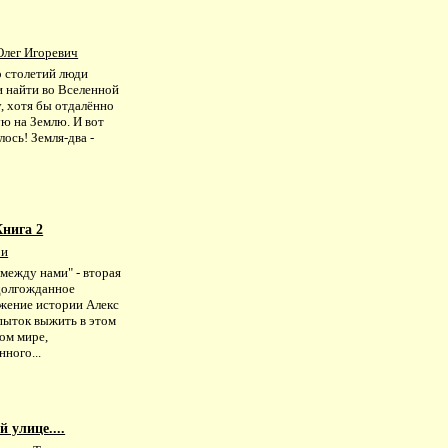
Олег Игоревич
о столетий люди
и найти во Вселенной
, хотя бы отдалённо
ю на Землю. И вот
ось! Земля-два -
Книга 2
ри
между нами" - вторая
 долгожданное
жение истории Алекс
пыток выжить в этом
ом мире,
ного...
 улице....