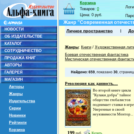
Корзина
Логин
Товаров:
0
Цена:
0 руб.
Пар
Жанр "Современная отечест
НОВОСТИ
Личное пространство
До
ОБ ИЗДАТЕЛЬСТВЕ
КАТАЛОГ
Жанры
:
Книги
/
Художественная лит
СОТРУДНИЧЕСТВО
Боевая отечественная фантастика
ПРОДАЖА КНИГ
Мистическая отечественная фантаст
АВТОРЫ
ГАЛЕРЕЯ
Найдено:
659
, показано
30
, страни
МАГАЗИН
Революция как данность....
Авторы
Во второй книге цикла
Жанры
"Кулаки добра" тайное
общество глобалистов
Издательства
поднимает ставки в игре
Серии
Уверенные в своей
неуязвимости Ментор...
Новинки
Рейтинги
Корзина
199
руб
Купить