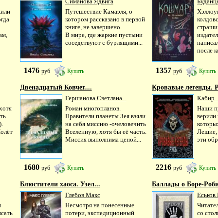
Симанова Ядвига
Буданце
жили
Путешествие Камаэля, о
Хэллоуи
огда
котором рассказано в первой
колдовс
книге, не завершено.
страши
ам,
В мире, где жаркие пустыни
издате
соседствуют с бурлящими...
написал
после к
1476
1357
руб
Купить
руб
Купить
Двенадцатый Ковчег....
Кровавые легенды. 
Гершанова Светлана...
Кабир..
(хотя
Роман многопланов.
Наши пр
ть
Правители планеты Зея взяли
верили
.
на себя миссию -очеловечить
которых
Полёт
Вселенную, хотя бы её часть.
Лешие,
Миссия выполнима ценой...
эти обр
1680
2216
руб
Купить
руб
Купить
Блюстители хаоса. Узел...
Баллады о Боре-Роби
Глебов Макс
Еськов 
я
Несмотря на понесенные
Читател
исать
потери, экспедиционный
со сто