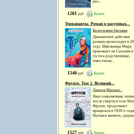
раз,...
1281
руб
Купить
Терранавты. Роман о разумных...
Колотилина Октавия
Динамичное действие
романа происходит в 2
году. Школьница Мира
приезжает на Сахалин в
гости к родственнице,
известному...
1540
руб
Купить
Фрунзе. Том 2. Великий...
Ланцов Михаил...
Наш современник, попа
после смерти в тело Ми
Фрунзе, продолжает
вращаться в 1920-х года
Пытаясь выжить, удержат
1527
руб
Купить