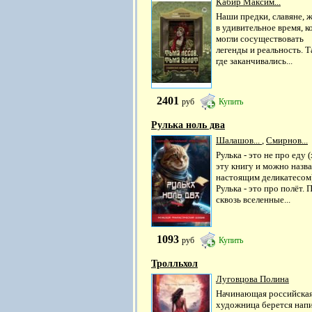
Кабир Максим...
Наши предки, славяне, 
в удивительное время, к
могли сосуществовать
легенды и реальность. Т
где заканчивались...
2401
руб
Купить
Рулька ноль два
Шалашов...
,
Смирнов...
Рулька - это не про еду 
эту книгу и можно назва
настоящим деликатесом)
Рулька - это про полёт. 
сквозь вселенные...
1093
руб
Купить
Тролльхол
Луговцова Полина
Начинающая российска
художница берется нап