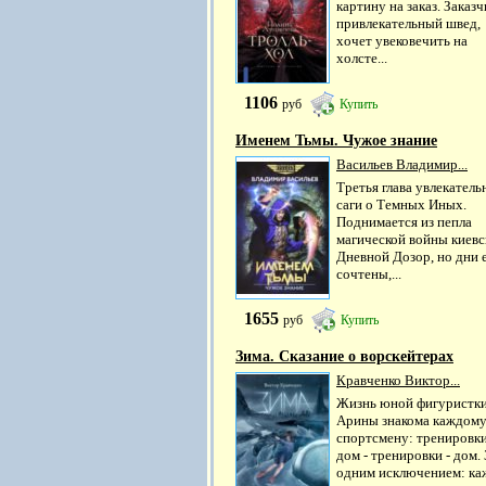
картину на заказ. Заказч
привлекательный швед,
хочет увековечить на
холсте...
1106
руб
Купить
Именем Тьмы. Чужое знание
Васильев Владимир...
Третья глава увлекатель
саги о Темных Иных.
Поднимается из пепла
магической войны киев
Дневной Дозор, но дни 
сочтены,...
1655
руб
Купить
Зима. Сказание о ворскейтерах
Кравченко Виктор...
Жизнь юной фигуристк
Арины знакома каждом
спортсмену: тренировки
дом - тренировки - дом. 
одним исключением: к