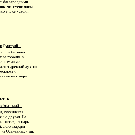
ам благородными
никами, сменившими -
но эпохе - свои...
в Дмитрий...
аине небольшого
ого городка в
енном доме
ается древний дух, по
рожности
нный не в меру...
ец в...
 Анатолий...
д, Российская
, но другая. На
е восседает царь
, а его гвардия
 из Осененных - так