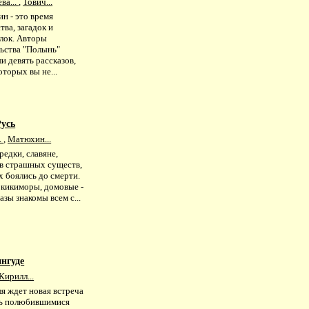
ва...
,
Тович...
н - это время
тва, загадок и
лок. Авторы
льства "Полынь"
и девять рассказов,
оторых вы не...
Русь
.
,
Матюхин...
едки, славяне,
 в страшных существ,
 боялись до смерти.
 кикиморы, домовые -
азы знакомы всем с...
нгуде
Кирилл...
я ждет новая встреча
ль полюбившимися