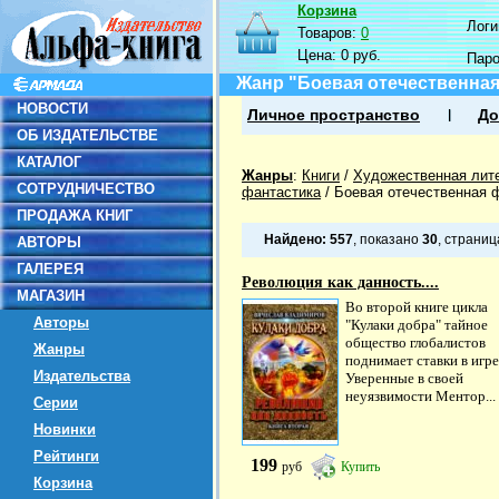
Корзина
Логин
Товаров:
0
Цена:
0 руб.
Пар
Жанр "Боевая отечественная
НОВОСТИ
Личное пространство
До
ОБ ИЗДАТЕЛЬСТВЕ
КАТАЛОГ
Жанры
:
Книги
/
Художественная лит
СОТРУДНИЧЕСТВО
фантастика
/
Боевая отечественная 
ПРОДАЖА КНИГ
Найдено:
557
, показано
30
, страни
АВТОРЫ
ГАЛЕРЕЯ
Революция как данность....
МАГАЗИН
Во второй книге цикла
Авторы
"Кулаки добра" тайное
общество глобалистов
Жанры
поднимает ставки в игре
Издательства
Уверенные в своей
неуязвимости Ментор...
Серии
Новинки
Рейтинги
199
руб
Купить
Корзина