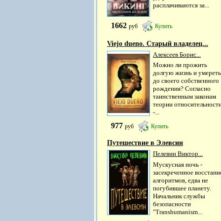
расплачиваются за...
1662
руб
Купить
Viejo dueno. Старый владелец...
Алексеев Борис...
Можно ли прожить
долгую жизнь и умереть
до своего собственного
рождения? Согласно
таинственным законам
теории относительност
-...
977
руб
Купить
Путешествие в Элевсин
Пелевин Виктор...
Мускусная ночь -
засекреченное восстани
алгоритмов, едва не
погубившее планету.
Начальник службы
безопасности
"Transhumanism...