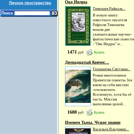
Око Индры
Личное пространство
Тимошев Рафаэль...
Поиск
В новую книгу
известного писателя
Рафаэля Тимошева
вошли две
увлекательные научно-
фантастические повести
- "Око Индры" и...
1471
руб
Купить
Двенадцатый Ковчег....
Гершанова Светлана...
Роман многопланов.
Правители планеты Зея
взяли на себя миссию
-очеловечить
Вселенную, хотя бы её
часть. Миссия
выполнима ценой...
1680
руб
Купить
Именем Тьмы. Чужое знание
Васильев Владимир...