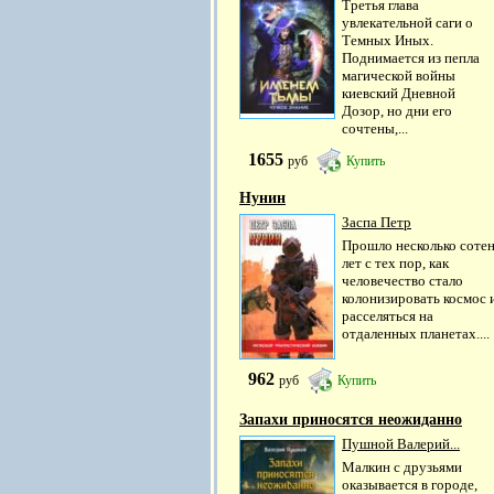
Третья глава
увлекательной саги о
Темных Иных.
Поднимается из пепла
магической войны
киевский Дневной
Дозор, но дни его
сочтены,...
1655
руб
Купить
Нунин
Заспа Петр
Прошло несколько соте
лет с тех пор, как
человечество стало
колонизировать космос 
расселяться на
отдаленных планетах....
962
руб
Купить
Запахи приносятся неожиданно
Пушной Валерий...
Малкин с друзьями
оказывается в городе,