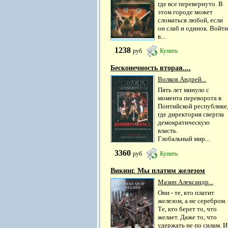
где все перевернуто. В
этом городе может
сломаться любой, если
он слаб и одинок. Войти
в...
1238
руб
Купить
Бесконечность вторая....
Волков Андрей...
Пять лет минуло с
момента переворота в
Понтийской республике
где директория свергла
демократическую
власть.
Глобальный мир...
3360
руб
Купить
Викинг. Мы платим железом
Мазин Александр...
Они - те, кто платит
железом, а не серебром.
Те, кто берет то, что
желает. Даже то, что
удержать не по силам. И