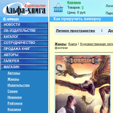
Корзина
Логин
Товаров:
0
Цена:
0 руб.
Пар
Как приручить виверну
НОВОСТИ
ОБ ИЗДАТЕЛЬСТВЕ
Личное пространство
До
КАТАЛОГ
СОТРУДНИЧЕСТВО
Жанры
:
Книги
/
Художественная лит
фэнтези
ПРОДАЖА КНИГ
АВТОРЫ
ГАЛЕРЕЯ
МАГАЗИН
Авторы
Жанры
Издательства
Серии
Новинки
Рейтинги
Корзина