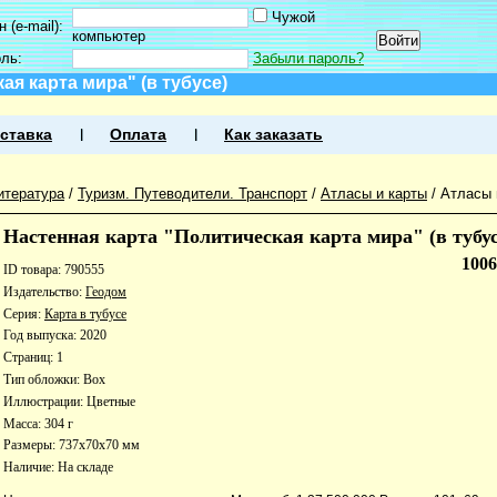
Чужой
 (e-mail):
компьютер
оль:
Забыли пароль?
ая карта мира" (в тубусе)
ставка
Оплата
Как заказать
итература
/
Туризм. Путеводители. Транспорт
/
Атласы и карты
/
Атласы 
Настенная карта "Политическая карта мира" (в тубус
100
ID товара: 790555
Издательство:
Геодом
Серия:
Карта в тубусе
Год выпуска: 2020
Страниц: 1
Тип обложки: Box
Иллюстрации: Цветные
Масса: 304 г
Размеры: 737x70x70 мм
Наличие:
На складе