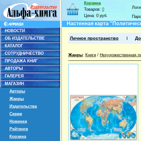
Корзина
Логин
Товаров:
0
Цена:
0 руб.
Пар
Настенная карта "Политическ
НОВОСТИ
ОБ ИЗДАТЕЛЬСТВЕ
Личное пространство
До
КАТАЛОГ
СОТРУДНИЧЕСТВО
Жанры
:
Книги
/
Нехудожественная л
ПРОДАЖА КНИГ
АВТОРЫ
ГАЛЕРЕЯ
МАГАЗИН
Авторы
Жанры
Издательства
Серии
Новинки
Рейтинги
Корзина