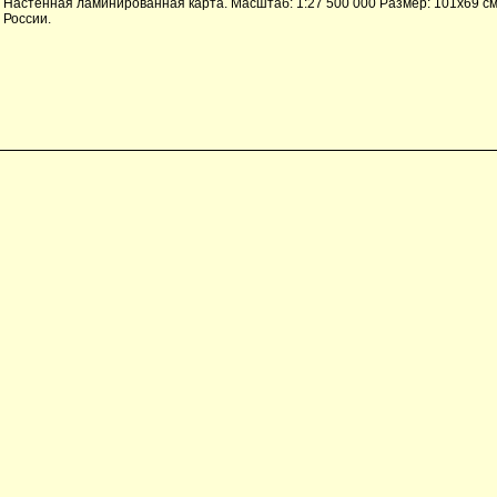
Настенная ламинированная карта. Масштаб: 1:27 500 000 Размер: 101х69 см
России.