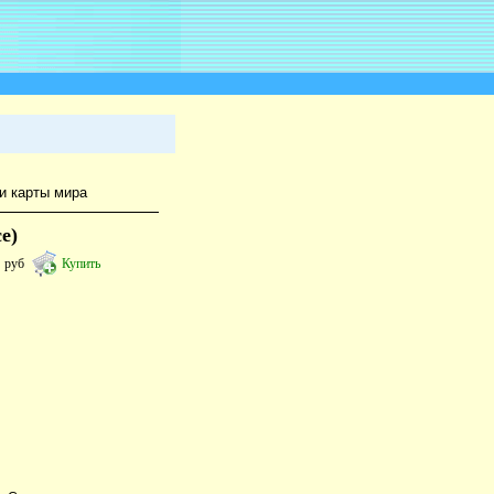
и карты мира
е)
6
руб
Купить