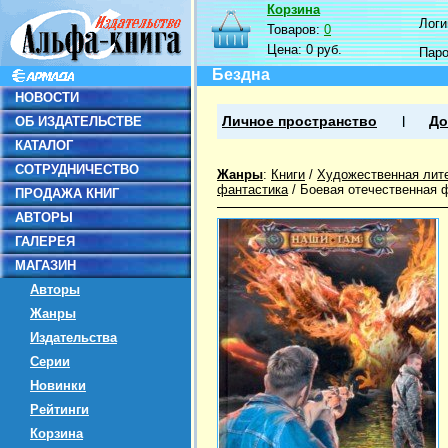
Корзина
Логин
Товаров:
0
Цена:
0 руб.
Пар
Бездна
НОВОСТИ
ОБ ИЗДАТЕЛЬСТВЕ
Личное пространство
До
КАТАЛОГ
СОТРУДНИЧЕСТВО
Жанры
:
Книги
/
Художественная лит
фантастика
/
Боевая отечественная 
ПРОДАЖА КНИГ
АВТОРЫ
ГАЛЕРЕЯ
МАГАЗИН
Авторы
Жанры
Издательства
Серии
Новинки
Рейтинги
Корзина