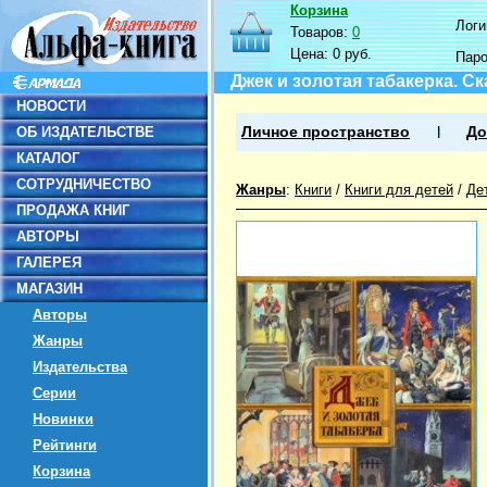
Корзина
Логин
Товаров:
0
Цена:
0 руб.
Пар
Джек и золотая табакерка. 
НОВОСТИ
ОБ ИЗДАТЕЛЬСТВЕ
Личное пространство
До
КАТАЛОГ
СОТРУДНИЧЕСТВО
Жанры
:
Книги
/
Книги для детей
/
Де
ПРОДАЖА КНИГ
АВТОРЫ
ГАЛЕРЕЯ
МАГАЗИН
Авторы
Жанры
Издательства
Серии
Новинки
Рейтинги
Корзина