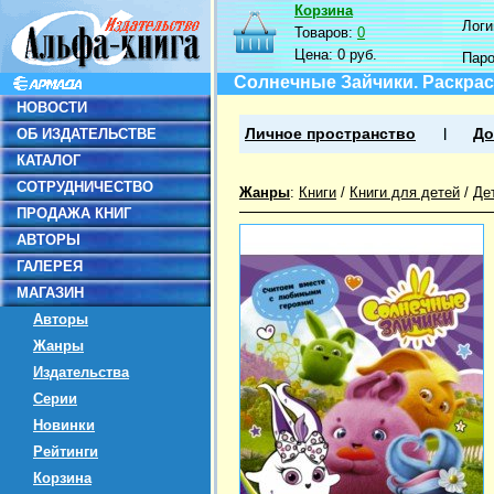
Корзина
Логин
Товаров:
0
Цена:
0 руб.
Пар
Солнечные Зайчики. Раскрас
НОВОСТИ
ОБ ИЗДАТЕЛЬСТВЕ
Личное пространство
До
КАТАЛОГ
СОТРУДНИЧЕСТВО
Жанры
:
Книги
/
Книги для детей
/
Де
ПРОДАЖА КНИГ
АВТОРЫ
ГАЛЕРЕЯ
МАГАЗИН
Авторы
Жанры
Издательства
Серии
Новинки
Рейтинги
Корзина