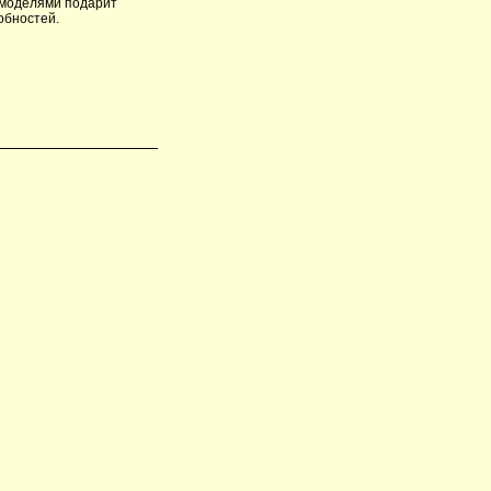
п-моделями подарит
обностей.