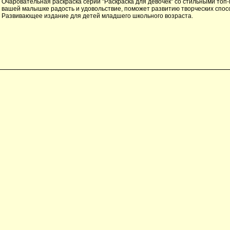
Очаровательная раскраска серии "Раскраска для девочек" со стильными то
вашей малышке радость и удовольствие, поможет развитию творческих спос
Развивающее издание для детей младшего школьного возраста.