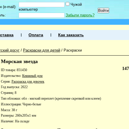
Чужой
 (e-mail):
компьютер
оль:
Забыли пароль?
ставка
Оплата
Как заказать
тский досуг
/
Раскраски для детей
/
Раскраски
Морская звезда
14
ID товара: 851450
Издательство:
Книжный дом
Серия:
Раскраска для девочек
Год выпуска: 2022
Страниц: 8
Тип обложки: обл - мягкий переплет (крепление скрепкой или клеем)
Иллюстрации: Черно-белые
Масса: 38 г
Размеры: 260x205x1 мм
Наличие:
На складе