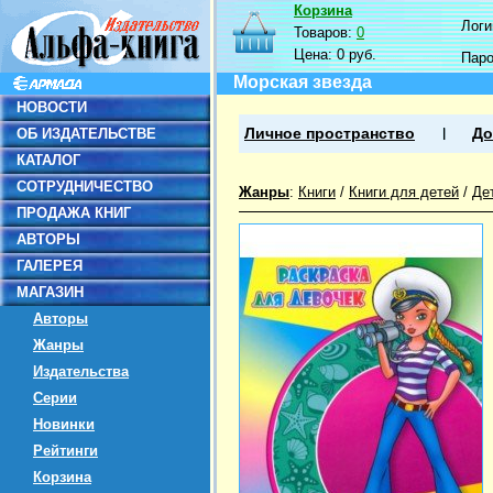
Корзина
Логин
Товаров:
0
Цена:
0 руб.
Пар
Морская звезда
НОВОСТИ
ОБ ИЗДАТЕЛЬСТВЕ
Личное пространство
До
КАТАЛОГ
СОТРУДНИЧЕСТВО
Жанры
:
Книги
/
Книги для детей
/
Де
ПРОДАЖА КНИГ
АВТОРЫ
ГАЛЕРЕЯ
МАГАЗИН
Авторы
Жанры
Издательства
Серии
Новинки
Рейтинги
Корзина