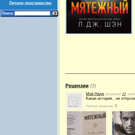
Личное пространство
Поиск
Рецензии
(3)
Мэй Надя
(рецензий:
27
, рей
Какая история...не отпус
0
Рейтинг рецензии: