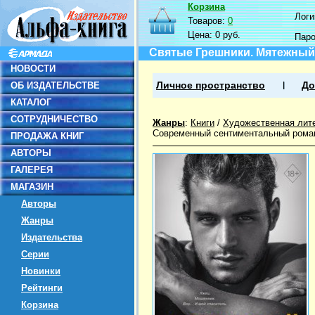
Корзина
Логин
Товаров:
0
Цена:
0 руб.
Пар
Святые Грешники. Мятежный
НОВОСТИ
ОБ ИЗДАТЕЛЬСТВЕ
Личное пространство
До
КАТАЛОГ
СОТРУДНИЧЕСТВО
Жанры
:
Книги
/
Художественная лит
Современный сентиментальный рома
ПРОДАЖА КНИГ
АВТОРЫ
ГАЛЕРЕЯ
МАГАЗИН
Авторы
Жанры
Издательства
Серии
Новинки
Рейтинги
Корзина