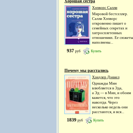
Хорошая сестра
Хэпворс Салли
Мировой бестселлер.
Салли Хэпворс
откровенно пишет о
семейных секретах и
хитросплетенных
отношениях. Ее сюжет
наполнены...
937
руб
Купить
Почему мы расстались
Хэндлер Дэниел
Однажды Мин
влюбляется в Эда,
а Эд — в Мин, и обоим
кажется, что это
навсегда. Через
несколько недель они
расстаются, и вся...
1839
руб
Купить