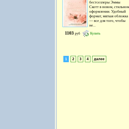
бестселлеры Эммы
Скотт в новом, стильно
оформлении. Удобный
формат, мягкая обложка
— все для того, чтобы
не...
1103
руб
Купить
1
2
3
4
далее