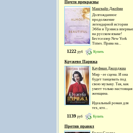
Почти прекрасны
Макгвайр Джейми
Долгожданное
продолжение
легендарной истории
Эбби и Трэвиса впервы
на русском языке!
Бестселлер New York
Times. Права на...
1222
руб
Купить
Кружево Парижа
Кауфман Джорджиа
Мир - ее сцена. И она
будет танцевать под
свою музыку. Так, как
умеет только настоящая
женщина.
Идеальный роман для
тех, кто...
1139
руб
Купить
Против правил
Браун Сандра