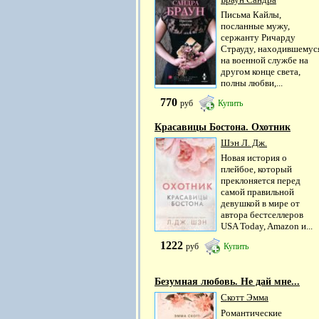
Письма Кайлы,
посланные мужу,
сержанту Ричарду
Страуду, находившемус
на военной службе на
другом конце света,
полны любви,...
770
руб
Купить
Красавицы Бостона. Охотник
Шэн Л. Дж.
Новая история о
плейбое, который
преклоняется перед
самой правильной
девушкой в мире от
автора бестселлеров
USA Today, Amazon и...
1222
руб
Купить
Безумная любовь. Не дай мне...
Скотт Эмма
Романтические