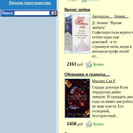
Личное пространство
Время любви
Поиск
Андерсон...
,
Аткинс...
Д. Аткинс "Время
любить"
Софи перестала верить 
хеппи-энды еще
девочкой - в ту
страшную ночь, когда в
автокатастрофе погиб
ее...
2163
руб
Купить
Обещания и гранаты....
Миллер Сав Р.
Сердце доктора Кэла
Андерсона давно
замерло. В тридцать два
года он живет как робот
не зная чувств. Его
холодный,
бесстрастный...
1458
руб
Купить