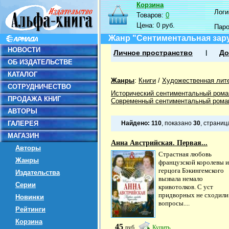
Корзина
Логин
Товаров:
0
Цена:
0 руб.
Пар
Жанр "Сентиментальная зар
НОВОСТИ
Личное пространство
До
ОБ ИЗДАТЕЛЬСТВЕ
КАТАЛОГ
Жанры
:
Книги
/
Художественная лит
СОТРУДНИЧЕСТВО
Исторический сентиментальный рома
ПРОДАЖА КНИГ
Современный сентиментальный рома
АВТОРЫ
ГАЛЕРЕЯ
Найдено:
110
, показано
30
, страни
МАГАЗИН
Анна Австрийская. Первая...
Авторы
Страстная любовь
Жанры
французской королевы и
герцога Бэкингемского
Издательства
вызвала немало
Серии
кривотолков. С уст
придворных не сходили
Новинки
вопросы....
Рейтинги
Корзина
45
руб
Купить