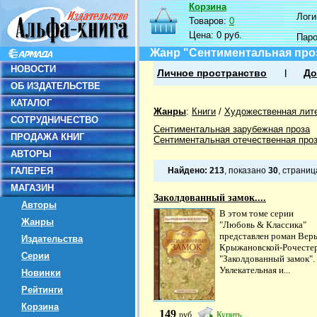
Корзина
Логин
Товаров:
0
Цена:
0 руб.
Пар
Жанр "Сентиментальная про
НОВОСТИ
Личное пространство
До
ОБ ИЗДАТЕЛЬСТВЕ
КАТАЛОГ
Жанры
:
Книги
/
Художественная лит
СОТРУДНИЧЕСТВО
Сентиментальная зарубежная проза
ПРОДАЖА КНИГ
Сентиментальная отечественная про
АВТОРЫ
ГАЛЕРЕЯ
Найдено:
213
, показано
30
, страни
МАГАЗИН
Заколдованный замок....
Авторы
В этом томе серии
Жанры
"Любовь & Классика"
представлен роман Вер
Издательства
Крыжановской-Рочесте
Серии
"Заколдованный замок".
Увлекательная и...
Новинки
Рейтинги
Корзина
149
руб
Купить