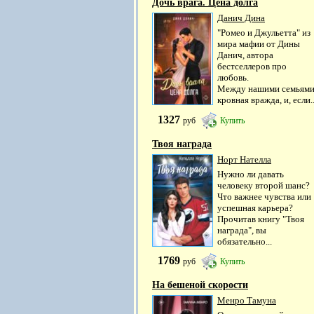
Дочь врага. Цена долга
Данич Дина
"Ромео и Джульетта" из
мира мафии от Дины
Данич, автора
бестселлеров про
любовь.
Между нашими семьям
кровная вражда, и, если..
1327
руб
Купить
Твоя награда
Норт Нателла
Нужно ли давать
человеку второй шанс?
Что важнее чувства или
успешная карьера?
Прочитав книгу "Твоя
награда", вы
обязательно...
1769
руб
Купить
На бешеной скорости
Менро Тамуна