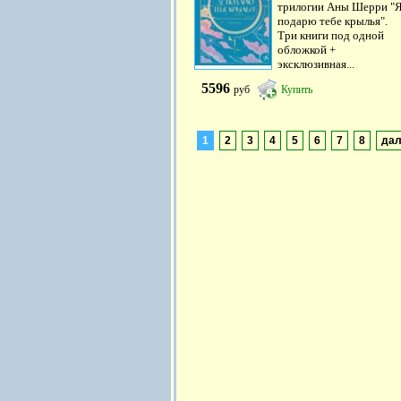
трилогии Аны Шерри "
подарю тебе крылья".
Три книги под одной
обложкой +
эксклюзивная...
5596
руб
Купить
1
2
3
4
5
6
7
8
да