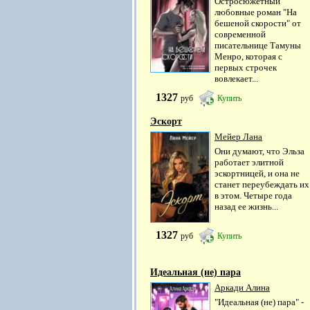
Остросюжетный
любовные роман "На
бешеной скорости" от
современной
писательнице Тамуны
Менро, которая с
первых строчек
вовлекает...
1327
руб
Купить
Эскорт
Мейер Лана
Они думают, что Эльза
работает элитной
эскортницей, и она не
станет переубеждать их
в этом. Четыре года
назад ее жизнь...
1327
руб
Купить
Идеальная (не) пара
Аркади Алина
"Идеальная (не) пара" -