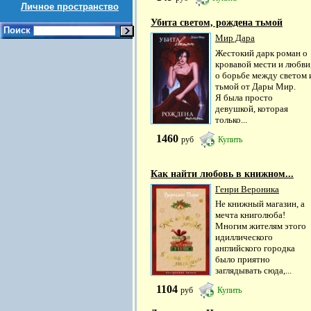
Личное пространство
Убита светом, рождена тьмой
Поиск
Мир Дара
Жестокий дарк роман о
кровавой мести и любви
о борьбе между светом 
тьмой от Дары Мир.
Я была просто
девушкой, которая
только...
1460
руб
Купить
Как найти любовь в книжном...
Генри Вероника
Не книжный магазин, а
мечта книголюба!
Многим жителям этого
идиллического
английского городка
было приятно
заглядывать сюда,...
1104
руб
Купить