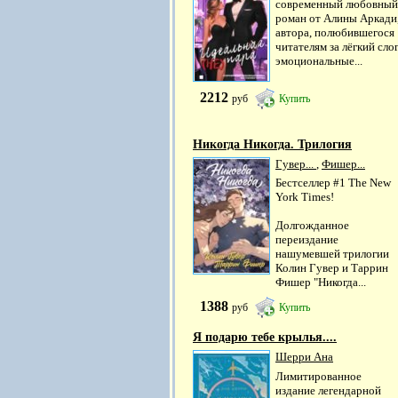
современный любовный
роман от Алины Аркади
автора, полюбившегося
читателям за лёгкий слог
эмоциональные...
2212
руб
Купить
Никогда Никогда. Трилогия
Гувер...
,
Фишер...
Бестселлер #1 The New
York Times!
Долгожданное
переиздание
нашумевшей трилогии
Колин Гувер и Таррин
Фишер "Никогда...
1388
руб
Купить
Я подарю тебе крылья....
Шерри Ана
Лимитированное
издание легендарной