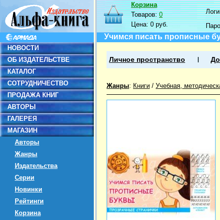
Корзина
Логин
Товаров:
0
Цена:
0 руб.
Пар
Учимся писать прописные б
НОВОСТИ
ОБ ИЗДАТЕЛЬСТВЕ
Личное пространство
До
КАТАЛОГ
СОТРУДНИЧЕСТВО
Жанры
:
Книги
/
Учебная, методическ
ПРОДАЖА КНИГ
АВТОРЫ
ГАЛЕРЕЯ
МАГАЗИН
Авторы
Жанры
Издательства
Серии
Новинки
Рейтинги
Корзина