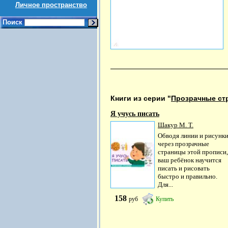
Личное пространство
Поиск
Книги из серии "
Прозрачные ст
Я учусь писать
Шакур М. Т.
Обводя линии и рисунк
через прозрачные
страницы этой прописи,
ваш ребёнок научится
писать и рисовать
быстро и правильно.
Для...
158
руб
Купить