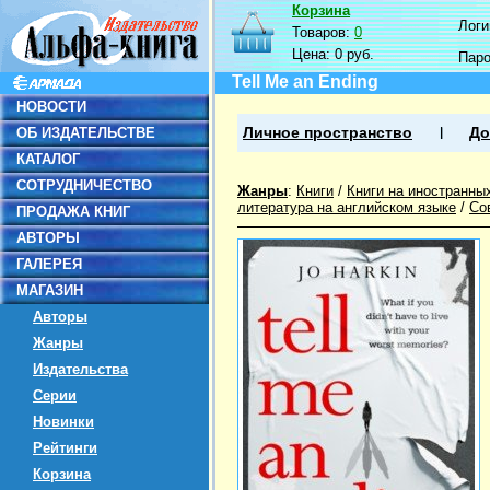
Корзина
Логин
Товаров:
0
Цена:
0 руб.
Пар
Tell Me an Ending
НОВОСТИ
ОБ ИЗДАТЕЛЬСТВЕ
Личное пространство
До
КАТАЛОГ
СОТРУДНИЧЕСТВО
Жанры
:
Книги
/
Книги на иностранны
литература на английском языке
/
Со
ПРОДАЖА КНИГ
АВТОРЫ
ГАЛЕРЕЯ
МАГАЗИН
Авторы
Жанры
Издательства
Серии
Новинки
Рейтинги
Корзина