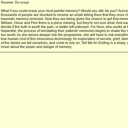
Наличие:
На складе
What if you could erase your most painful memory? Would you still, be you? Across
thousands of people are shocked to receive an email telling them that they once c
traumatic memory removed. Now they are being given the chance to get that memo
William, Oscar and Finn there is a piece missing, but they're not sure what. And e
decide if the truth is worth the pain, or better left unknown. For Noor, who works at
Nepenthe, the process of reinstating their patients' memories begins to shake the 
her world. As she delves deeper into the programme, she will have to risk everythi
true human cost of this miraculous technology. An exploration of secrets, grief, ide
of the stories we tell ourselves, and come to rely on, Tell Me An Ending is a sharp,
novel about the power and danger of memory.