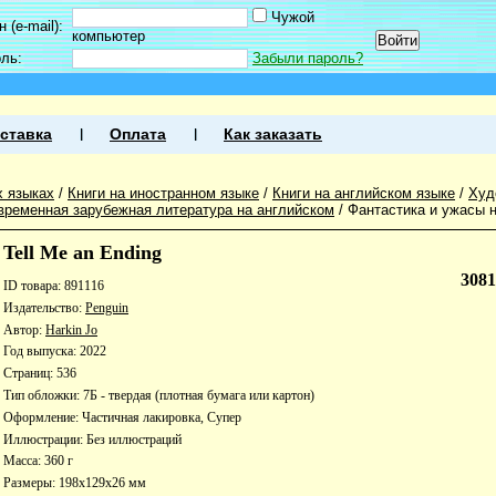
Чужой
 (e-mail):
компьютер
оль:
Забыли пароль?
ставка
Оплата
Как заказать
х языках
/
Книги на иностранном языке
/
Книги на английском языке
/
Худ
временная зарубежная литература на английском
/
Фантастика и ужасы 
Tell Me an Ending
308
ID товара: 891116
Издательство:
Penguin
Автор:
Harkin Jo
Год выпуска: 2022
Страниц: 536
Тип обложки: 7Б - твердая (плотная бумага или картон)
Оформление: Частичная лакировка, Супер
Иллюстрации: Без иллюстраций
Масса: 360 г
Размеры: 198x129x26 мм