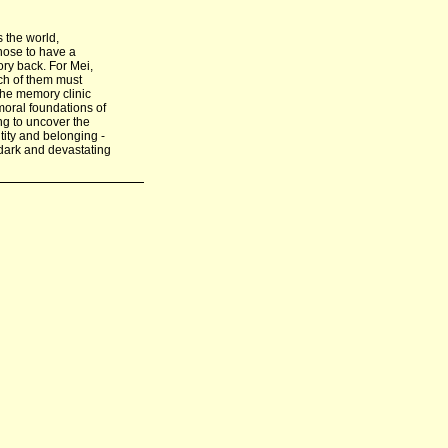
 the world,
hose to have a
ry back. For Mei,
ach of them must
 the memory clinic
moral foundations of
ng to uncover the
ntity and belonging -
 dark and devastating