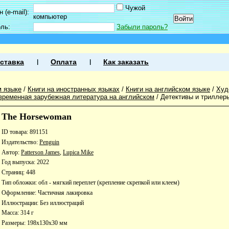
Чужой
 (e-mail):
компьютер
оль:
Забыли пароль?
ставка
Оплата
Как заказать
м языке
/
Книги на иностранных языках
/
Книги на английском языке
/
Худ
временная зарубежная литература на английском
/
Детективы и триллер
The Horsewoman
ID товара: 891151
Издательство:
Penguin
Автор:
Patterson James
,
Lupica Mike
Год выпуска: 2022
Страниц: 448
Тип обложки: обл - мягкий переплет (крепление скрепкой или клеем)
Оформление: Частичная лакировка
Иллюстрации: Без иллюстраций
Масса: 314 г
Размеры: 198x130x30 мм