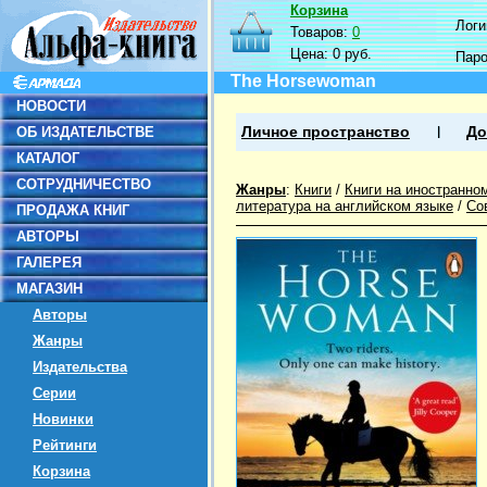
Корзина
Логин
Товаров:
0
Цена:
0 руб.
Пар
The Horsewoman
НОВОСТИ
ОБ ИЗДАТЕЛЬСТВЕ
Личное пространство
До
КАТАЛОГ
СОТРУДНИЧЕСТВО
Жанры
:
Книги
/
Книги на иностранно
литература на английском языке
/
Со
ПРОДАЖА КНИГ
АВТОРЫ
ГАЛЕРЕЯ
МАГАЗИН
Авторы
Жанры
Издательства
Серии
Новинки
Рейтинги
Корзина