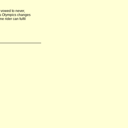
 vowed to never,
ris Olympics changes
 rider can fulfil