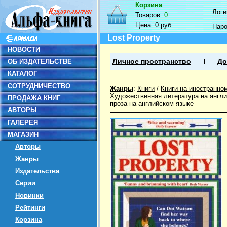
Корзина
Логин
Товаров:
0
Цена:
0 руб.
Пар
Lost Property
НОВОСТИ
ОБ ИЗДАТЕЛЬСТВЕ
Личное пространство
До
КАТАЛОГ
СОТРУДНИЧЕСТВО
Жанры
:
Книги
/
Книги на иностранно
Художественная литература на англ
ПРОДАЖА КНИГ
проза на английском языке
АВТОРЫ
ГАЛЕРЕЯ
МАГАЗИН
Авторы
Жанры
Издательства
Серии
Новинки
Рейтинги
Корзина