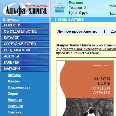
Корзина
Логин
Товаров:
0
Цена:
0 руб.
Пар
Foreign Affairs
НОВОСТИ
ОБ ИЗДАТЕЛЬСТВЕ
Личное пространство
До
КАТАЛОГ
СОТРУДНИЧЕСТВО
Жанры
:
Книги
/
Книги на иностранно
Художественная литература на англ
ПРОДАЖА КНИГ
проза на английском языке
АВТОРЫ
ГАЛЕРЕЯ
МАГАЗИН
Авторы
Жанры
Издательства
Серии
Новинки
Рейтинги
Корзина