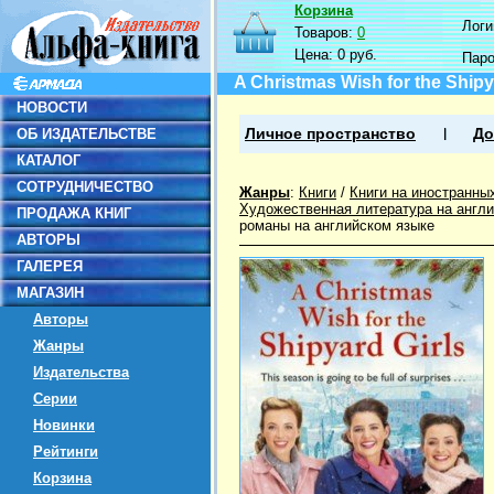
Корзина
Логин
Товаров:
0
Цена:
0 руб.
Пар
A Christmas Wish for the Shipy
НОВОСТИ
ОБ ИЗДАТЕЛЬСТВЕ
Личное пространство
До
КАТАЛОГ
СОТРУДНИЧЕСТВО
Жанры
:
Книги
/
Книги на иностранны
Художественная литература на англ
ПРОДАЖА КНИГ
романы на английском языке
АВТОРЫ
ГАЛЕРЕЯ
МАГАЗИН
Авторы
Жанры
Издательства
Серии
Новинки
Рейтинги
Корзина