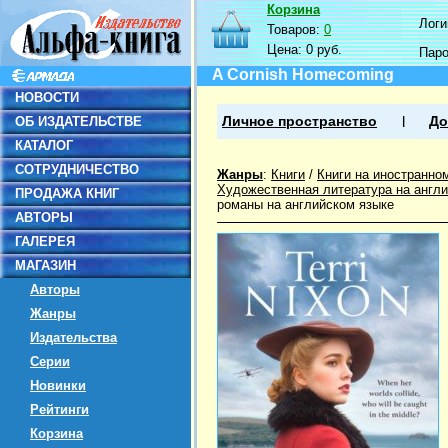
Корзина
Логин
Товаров:
0
Цена:
0 руб.
Пар
A Cornish Homecoming
НОВОСТИ
ОБ ИЗДАТЕЛЬСТВЕ
Личное пространство
До
КАТАЛОГ
СОТРУДНИЧЕСТВО
Жанры
:
Книги
/
Книги на иностранно
Художественная литература на англ
ПРОДАЖА КНИГ
романы на английском языке
АВТОРЫ
ГАЛЕРЕЯ
МАГАЗИН
Авторы
Жанры
Издательства
Серии
Новинки
Рейтинги
Корзина