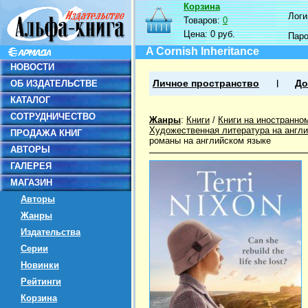
Корзина
Логин
Товаров:
0
Цена:
0 руб.
Пар
A Cornish Inheritance
НОВОСТИ
ОБ ИЗДАТЕЛЬСТВЕ
Личное пространство
До
КАТАЛОГ
СОТРУДНИЧЕСТВО
Жанры
:
Книги
/
Книги на иностранно
Художественная литература на англ
ПРОДАЖА КНИГ
романы на английском языке
АВТОРЫ
ГАЛЕРЕЯ
МАГАЗИН
Авторы
Жанры
Издательства
Серии
Новинки
Рейтинги
Корзина