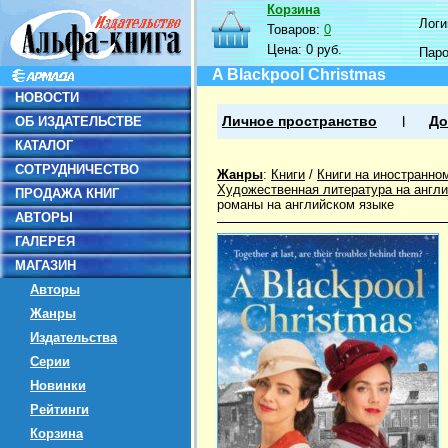
Корзина
Логин
Товаров:
0
Цена:
0 руб.
Пар
A Blackpool Christmas
НОВОСТИ
ОБ ИЗДАТЕЛЬСТВЕ
Личное пространство
До
КАТАЛОГ
СОТРУДНИЧЕСТВО
Жанры
:
Книги
/
Книги на иностранно
Художественная литература на англ
ПРОДАЖА КНИГ
романы на английском языке
АВТОРЫ
ГАЛЕРЕЯ
МАГАЗИН
Авторы
Жанры
Издательства
Серии
Новинки
Рейтинги
Корзина