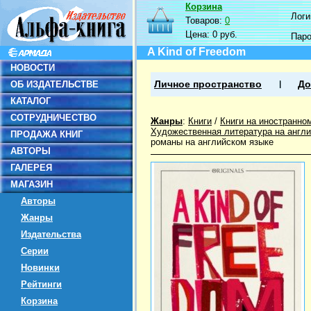
Корзина
Логин
Товаров:
0
Цена:
0 руб.
Пар
A Kind of Freedom
НОВОСТИ
ОБ ИЗДАТЕЛЬСТВЕ
Личное пространство
До
КАТАЛОГ
СОТРУДНИЧЕСТВО
Жанры
:
Книги
/
Книги на иностранно
Художественная литература на англ
ПРОДАЖА КНИГ
романы на английском языке
АВТОРЫ
ГАЛЕРЕЯ
МАГАЗИН
Авторы
Жанры
Издательства
Серии
Новинки
Рейтинги
Корзина