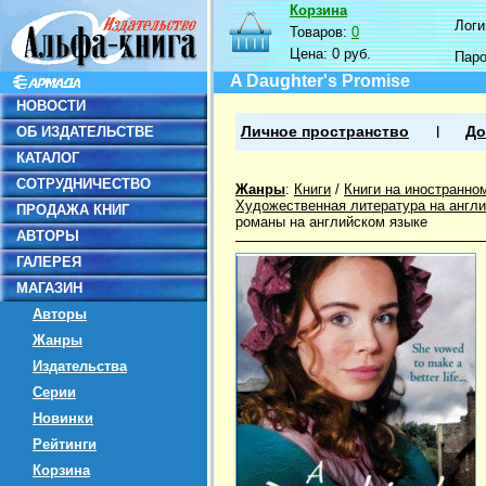
Корзина
Логин
Товаров:
0
Цена:
0 руб.
Пар
A Daughter's Promise
НОВОСТИ
ОБ ИЗДАТЕЛЬСТВЕ
Личное пространство
До
КАТАЛОГ
СОТРУДНИЧЕСТВО
Жанры
:
Книги
/
Книги на иностранно
Художественная литература на англ
ПРОДАЖА КНИГ
романы на английском языке
АВТОРЫ
ГАЛЕРЕЯ
МАГАЗИН
Авторы
Жанры
Издательства
Серии
Новинки
Рейтинги
Корзина